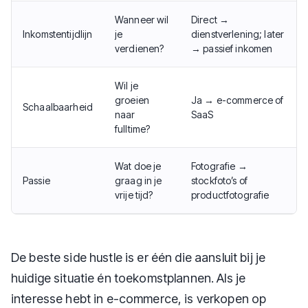
Wanneer wil
Direct →
Inkomstentijdlijn
je
dienstverlening; later
verdienen?
→ passief inkomen
Wil je
groeien
Ja → e-commerce of
Schaalbaarheid
naar
SaaS
fulltime?
Wat doe je
Fotografie →
Passie
graag in je
stockfoto’s of
vrije tijd?
productfotografie
De beste side hustle is er één die aansluit bij je
huidige situatie én toekomstplannen. Als je
interesse hebt in e-commerce, is verkopen op