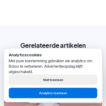
Gerelateerde artikelen
Analyticscookies
Met jouw toestemming gebruiken we analytics om
Boloo te verbeteren. Advertentieopslag blijft
uitgeschakeld.
Boloo
zojuist
Hoi! Wij helpen
duizenden
Niet toestaan
bol.com-verkopers
succesvol
hun business opbouwen.
Analytics toestaan
Start gratis
Praat met support