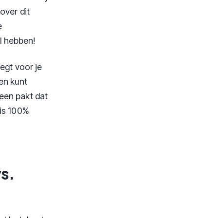
over dit
e
l hebben!
egt voor je
en kunt
een pakt dat
 is 100%
vs.