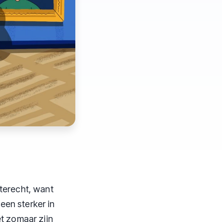
 terecht, want
leen sterker in
et zomaar zijn