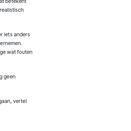
at betekent
realistisch
r iets anders
ndernemen.
ige wat fouten
eg geen
gaan, vertel