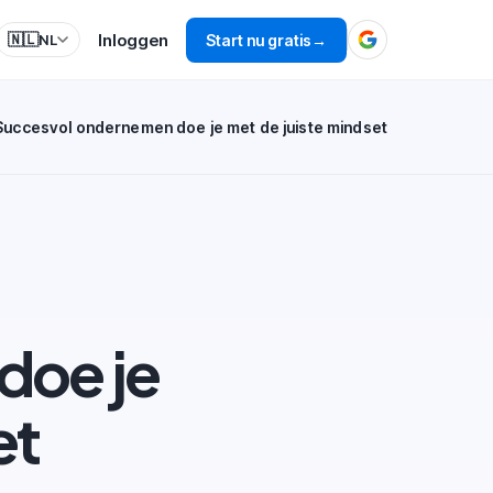
Inloggen
🇳🇱
Start nu gratis
→
NL
Succesvol ondernemen doe je met de juiste mindset
doe je
et