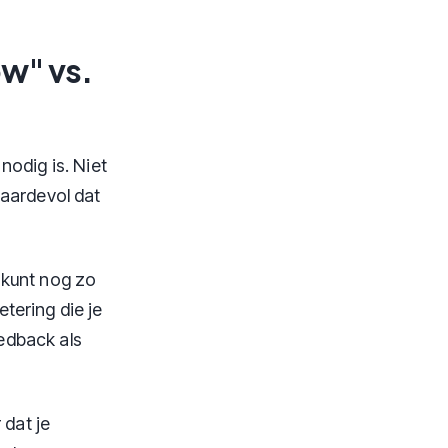
ow" vs.
nodig is. Niet
waardevol dat
 kunt nog zo
tering die je
eedback als
 dat je