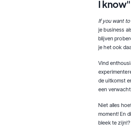
I know"
If you want t
je business al
blijven prober
je het ook da
Vind enthousi
experimentere
de uitkomst e
een verwachti
Niet alles hoe
moment! En di
bleek te zijn