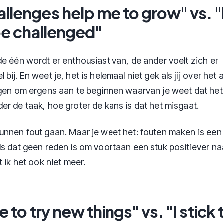
llenges help me to grow" vs. "I
 be challenged"
de één wordt er enthousiast van, de ander voelt zich er
bij. En weet je, het is helemaal niet gek als jij over het
ngen om ergens aan te beginnen waarvan je weet dat het 
er de taak, hoe groter de kans is dat het misgaat.
unnen fout gaan. Maar je weet het: fouten maken is een
ls dat geen reden is om voortaan een stuk positiever na
t ik het ook niet meer.
ke to try new things" vs. "I stick