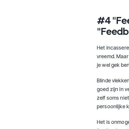
#4 "Fee
"Feedba
Het incassere
vreemd. Maar 
je wel gek ben
Blinde vlekke
goed zijn in v
zelf soms niet
persoonlijke kr
Het is onmogel