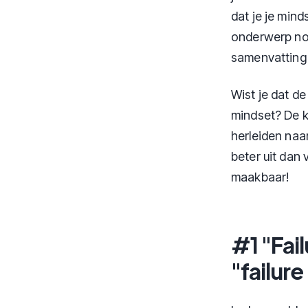
dat je je min
onderwerp nog
samenvatting 
Wist je dat d
mindset? De k
herleiden naa
beter uit dan
maakbaar!
#1 "Fai
"failure