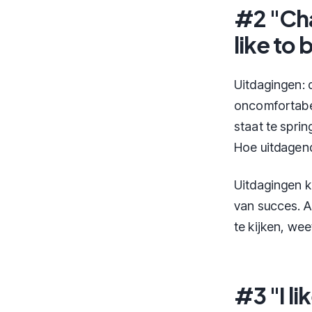
#2 "Cha
like to
Uitdagingen: 
oncomfortabel 
staat te spri
Hoe uitdagend
Uitdagingen k
van succes. A
te kijken, wee
#3 "I li