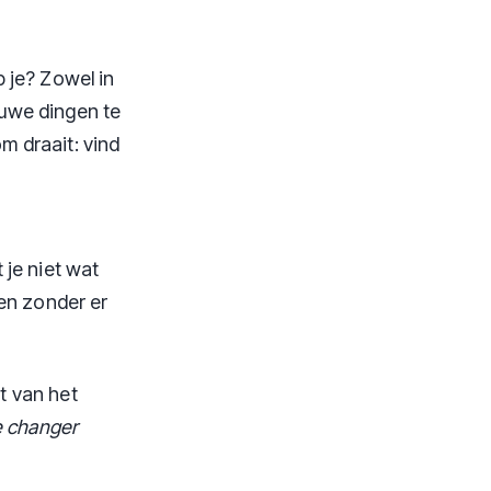
 je? Zowel in
euwe dingen te
om draait: vind
je niet wat
en zonder er
et van het
fe changer