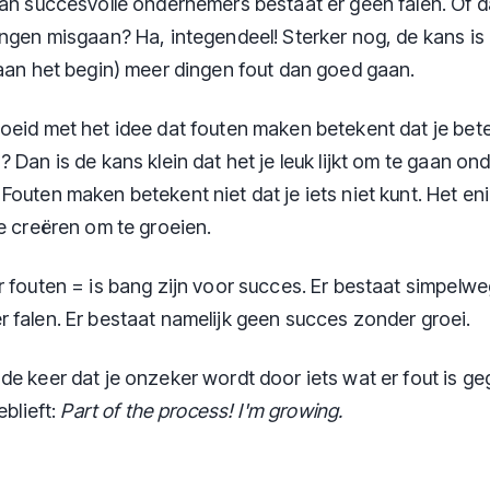
van succesvolle ondernemers bestaat er geen falen. Of d
ingen misgaan? Ha, integendeel! Sterker nog, de kans is 
 aan het begin) meer dingen fout dan goed gaan.
oeid met het idee dat fouten maken betekent dat je bete
 Dan is de kans klein dat het je leuk lijkt om te gaan o
Fouten maken betekent niet dat je iets niet kunt. Het en
te creëren om te groeien.
r fouten = is bang zijn voor succes. Er bestaat simpelw
 falen. Er bestaat namelijk geen succes zonder groei.
de keer dat je onzeker wordt door iets wat er fout is ge
eblieft:
Part of the process! I'm growing.