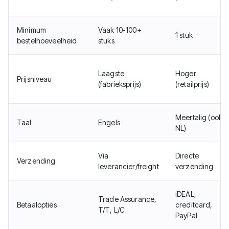
Minimum
Vaak 10-100+
1 stuk
bestelhoeveelheid
stuks
Laagste
Hoger
Prijsniveau
(fabrieksprijs)
(retailprijs)
Meertalig (ook
Taal
Engels
NL)
Via
Directe
Verzending
leverancier/freight
verzending
iDEAL,
Trade Assurance,
Betaalopties
creditcard,
T/T, L/C
PayPal