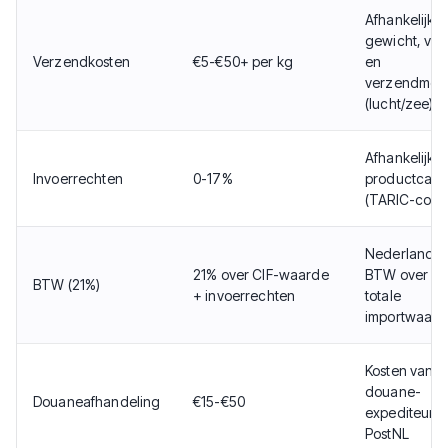
Afhankelijk 
gewicht, vo
Verzendkosten
€5-€50+ per kg
en
verzendmet
(lucht/zee)
Afhankelijk 
Invoerrechten
0-17%
productcate
(TARIC-code
Nederlands
21% over CIF-waarde
BTW over d
BTW (21%)
+ invoerrechten
totale
importwaard
Kosten van
douane-
Douaneafhandeling
€15-€50
expediteur o
PostNL