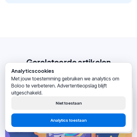
Gerelateerde artikelen
Analyticscookies
Met jouw toestemming gebruiken we analytics om
Boloo te verbeteren. Advertentieopslag blijft
uitgeschakeld.
Boloo
zojuist
Hoi! Wij helpen
duizenden
Niet toestaan
bol.com-verkopers
succesvol
hun business opbouwen.
Analytics toestaan
Start gratis
Praat met support