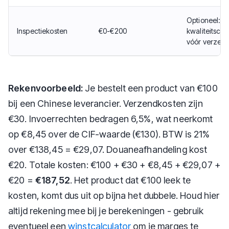
Optioneel:
Inspectiekosten
€0-€200
kwaliteitscon
vóór verzen
Rekenvoorbeeld:
Je bestelt een product van €100
bij een Chinese leverancier. Verzendkosten zijn
€30. Invoerrechten bedragen 6,5%, wat neerkomt
op €8,45 over de CIF-waarde (€130). BTW is 21%
over €138,45 = €29,07. Douaneafhandeling kost
€20. Totale kosten: €100 + €30 + €8,45 + €29,07 +
€20 =
€187,52
. Het product dat €100 leek te
kosten, komt dus uit op bijna het dubbele. Houd hier
altijd rekening mee bij je berekeningen - gebruik
eventueel een
winstcalculator
om je marges te