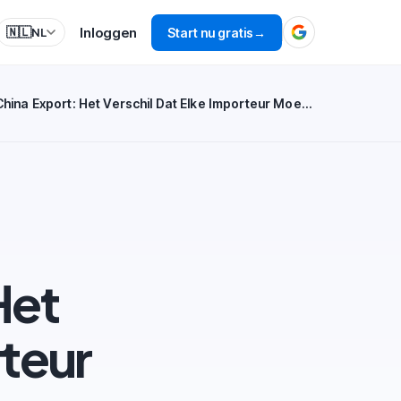
Inloggen
🇳🇱
Start nu gratis
→
NL
CE en China Export: Het Verschil Dat Elke Importeur Moet Kennen
Het
rteur