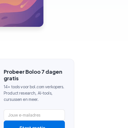
Probeer Boloo 7 dagen
gratis
14+ tools voor bol.com verkopers.
Product research, AI-tools,
cursussen en meer.
Start gratis
→