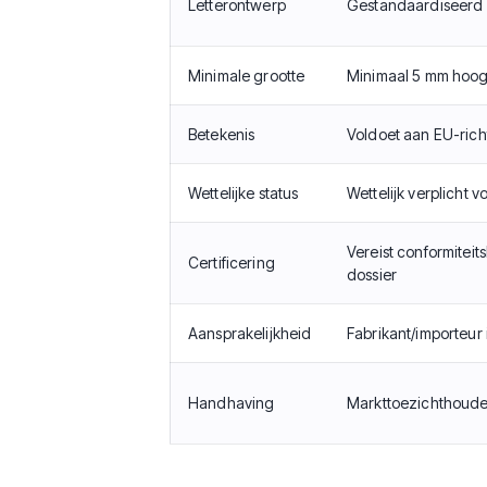
Letterontwerp
Gestandaardiseerd 
Minimale grootte
Minimaal 5 mm hoog
Betekenis
Voldoet aan EU-richt
Wettelijke status
Wettelijk verplicht
Vereist conformitei
Certificering
dossier
Aansprakelijkheid
Fabrikant/importeur 
Handhaving
Markttoezichthouder