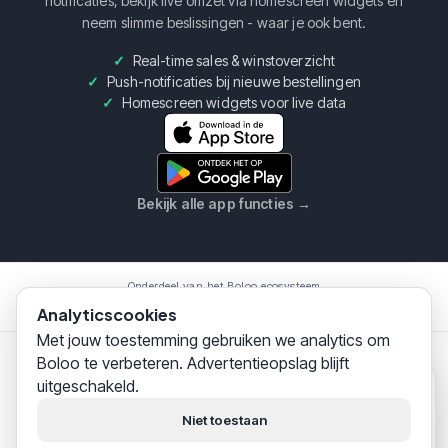
notificaties, bekijk live omzet via homescreen widgets en
neem slimme beslissingen - waar je ook bent.
Real-time sales & winstoverzicht
Push-notificaties bij nieuwe bestellingen
Homescreen widgets voor live data
Bekijk alle app functies
→
Onderdeel van het Boloo ecosysteem
Boloo
Marketplace
AI Assistent
Analyticscookies
Met jouw toestemming gebruiken we analytics om
Boloo te verbeteren. Advertentieopslag blijft
Boloo B.V.
·
KvK
75993228
·
Prins Willem Alexanderlaan
uitgeschakeld.
301, 7311SW Apeldoorn
Boloo
zojuist
© 2026 Boloo Platform. Alle rechten voorbehouden.
Hoi! Wij helpen
duizenden
Niet toestaan
bol.com-verkopers
succesvol
|
|
Algemene Voorwaarden
Privacy Verklaring
Beveiliging
hun business opbouwen.